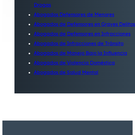
Drogas
Abogados Defensores de Menores
Abogados de Defensores en Graves Delitos
Abogados de Defensores en Infracciones
Abogados de Infracciones de Tránsito
Abogados de Manejo Bajo la Influencia
Abogados de Violencia Doméstica
Abogados de Salud Mental