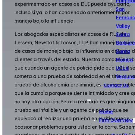
Palmda
experimentado en casos de DUI puede ayudarlo,
San
incluso si ya lo han condenado anteriormente por
Fernan
manejo bajo la influencia.
Valley
Los abogados especialistas en casos de DUI de
Santa
Lessem, Newstat & Tooson, LLP, han manejado cien
Barbar
de casos de manejo bajo la influencia en defensa 
Santa
clientes a través del estado. Nuestra compañía sa
Monica
que cuando un agente de policía pide que usted s
UCLA
someta a una prueba de sobriedad en el sitio o un
Ventura
prueba de alcoholemia preliminar, es muy probable
Contact Us
que la cumpla porque se siente intimidado y cree q
no hay otra opción. Pero la realidad es que ningun
prueba es infalible y un agente de policía que se
Home
equivoca al realizar una prueba en el sitio puede
Firm Overview
ocasionar problemas para usted en la corte. Sabe