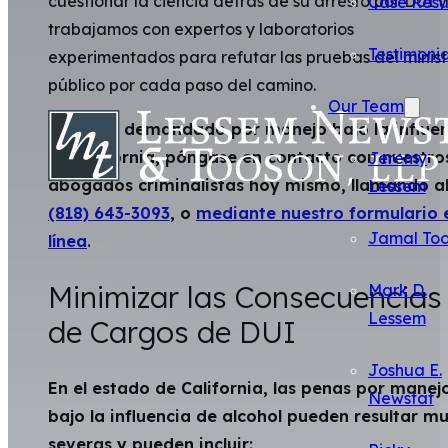
cuestionar la ciencia detrás de su arresto por DUI y
Case Resu
trabajamos con expertos y laboratorios
Testimonia
experimentados para refutar las pruebas del minist
público por cada paso del camino.
Our Team
Si lo han demandado por manejo bajo la influe
en California, póngase en contacto con nuestro
Jeremy
abogados criminalistas hoy mismo, llamando a
Lessem
(818) 643-3093
, o
mediante nuestro formulario 
Jamal To
línea
.
Minimizar las Consecuencias
Mark D.
Lessem
de Cargos de DUI
Joshua E.
En el estado de California, las penas por manej
Newstat
bajo la influencia de alcohol pueden resultar m
severas y pueden incluir: