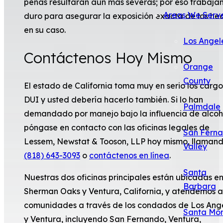
penas resultarán aun más severas; por eso trabaja
Areas We Serv
duro para asegurar la exposición exacta de los he
en su caso.
Los Angel
Contáctenos Hoy Mismo
Orange
County
El estado de California toma muy en serio los carg
DUI y usted debería hacerlo también. Si lo han
Palmdale
demandado por manejo bajo la influencia de alcoh
póngase en contacto con las oficinas legales de
San Fern
Lessem, Newstat & Tooson, LLP hoy mismo, llamand
Valley
(818) 643-3093
o
contáctenos en línea
.
Santa
Nuestras dos oficinas principales están ubicadas e
Barbara
Sherman Oaks y Ventura, California, y atendemos a
comunidades a través de los condados de Los Ang
Santa Mo
y Ventura, incluyendo San Fernando, Ventura,