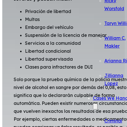
Ricky
Worsfold
Privación de libertad
Multas
Taryn Will
Embargo del vehículo
Suspensión de la licencia de manejar
William C.
Servicios a la comunidad
Makler
Libertad condicional
Libertad supervisada
Arianna R
Clases para infractores de DUI
Jillianna
Solo porque la prueba química de la policía muestr
Lopez
nivel de alcohol en sangre por demás del 0,08, esto
significa que lo declararán culpable de forma
Cases We Hand
automática. Pueden existir numerosas circunstanci
que vuelven inexactos los resultados de esa prueba
Por ejemplo, ciertas enfermedades o medicamento
Criminal
pueden ocasionar un falso resultado, es posible que