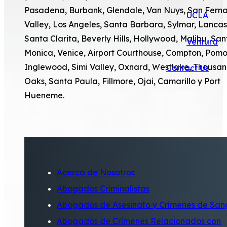
Pasadena, Burbank, Glendale, Van Nuys, San Fern
UCLA
Valley, Los Angeles, Santa Barbara, Sylmar, Lancas
Santa Clarita, Beverly Hills, Hollywood, Malibu, San
Ventura
Monica, Venice, Airport Courthouse, Compton, Pom
Inglewood, Simi Valley, Oxnard, Westlake, Thousa
Contact Us
Oaks, Santa Paula, Fillmore, Ojai, Camarillo y Port
Hueneme.
Acerca de Nosotros
Abogados Criminalistas
Abogados de Asesinato y Crímenes de San
Abogados de Crímenes Relacionados con