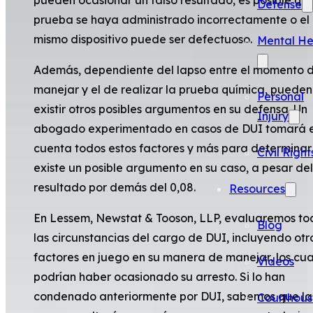
Defense
prueba se haya administrado incorrectamente o el
mismo dispositivo puede ser defectuoso.
Mental He
Además, dependiente del lapso entre el momento 
manejar y el de realizar la prueba química, pueden
Personal
existir otros posibles argumentos en su defensa. Un
Injury
abogado experimentado en casos de DUI tomará 
cuenta todos estos factores y más para determinar 
Civil Right
existe un posible argumento en su caso, a pesar del
resultado por demás del 0,08.
Resources
En Lessem, Newstat & Tooson, LLP, evaluaremos to
Blog
las circunstancias del cargo de DUI, incluyendo otr
factores en juego en su manera de manejar, los cua
Videos
podrían haber ocasionado su arresto. Si lo han
condenado anteriormente por DUI, sabemos que la
Courthous