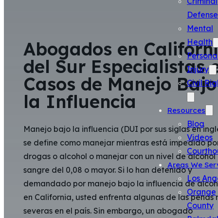
Criminal
Defense
Mental
Health
Abogados en Californ
Persona
del Sur Especialistas 
Injury
Casos de Manejo Bajo
Civil Rig
la Influencia
Resources
Blog
Manejo bajo la influencia (DUI por sus siglas en ingl
Videos
se define como manejar mientras está impedido po
Courtho
drogas o alcohol o manejar con un nivel de alcohol
Areas We Ser
sangre del 0,08 o mayor. Si lo han detenido y
Los Ang
demandado por manejo bajo la influencia de alcoh
Orange
en California, usted enfrenta algunas de las penas
County
severas en el país. Sin embargo, un abogado